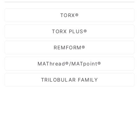
TORX®
TORX PLUS®
REMFORM®
MAThread®/MATpoint®
TRILOBULAR FAMILY